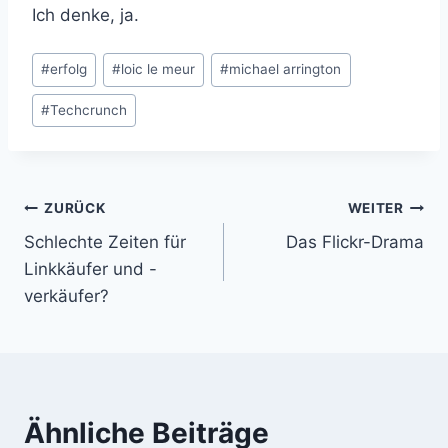
Ich denke, ja.
Schlagworte:
#
erfolg
#
loic le meur
#
michael arrington
#
Techcrunch
Beitragsnavigation
ZURÜCK
WEITER
Schlechte Zeiten für
Das Flickr-Drama
Linkkäufer und -
verkäufer?
Ähnliche Beiträge