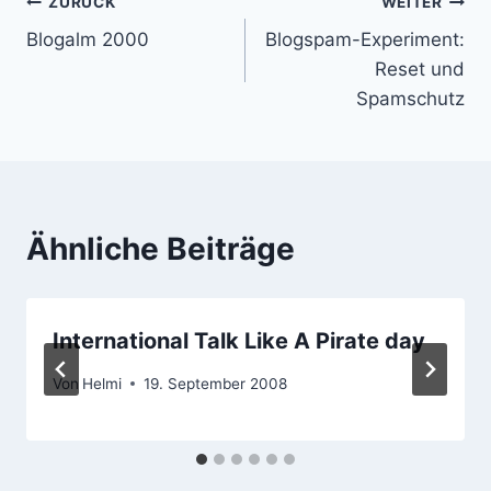
Beitragsnavigation
ZURÜCK
WEITER
Blogalm 2000
Blogspam-Experiment:
Reset und
Spamschutz
Ähnliche Beiträge
International Talk Like A Pirate day
Von
Helmi
19. September 2008