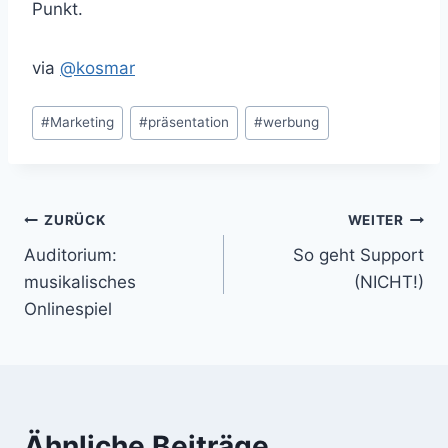
Punkt.
via
@kosmar
Schlagworte:
#
Marketing
#
präsentation
#
werbung
Beitragsnavigation
ZURÜCK
WEITER
Auditorium:
So geht Support
musikalisches
(NICHT!)
Onlinespiel
Ähnliche Beiträge