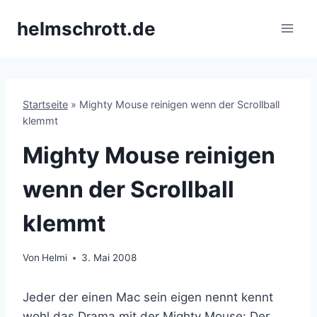
Zum
helmschrott.de
Inhalt
springen
Startseite
»
Mighty Mouse reinigen wenn der Scrollball
klemmt
Mighty Mouse reinigen
wenn der Scrollball
klemmt
Von
Helmi
3. Mai 2008
Jeder der einen Mac sein eigen nennt kennt
wohl das Drama mit der Mighty Mouse: Der