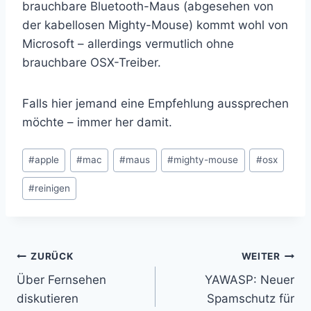
brauchbare Bluetooth-Maus (abgesehen von
der kabellosen Mighty-Mouse) kommt wohl von
Microsoft – allerdings vermutlich ohne
brauchbare OSX-Treiber.
Falls hier jemand eine Empfehlung aussprechen
möchte – immer her damit.
Schlagworte:
#
apple
#
mac
#
maus
#
mighty-mouse
#
osx
#
reinigen
Beitragsnavigation
ZURÜCK
WEITER
Über Fernsehen
YAWASP: Neuer
diskutieren
Spamschutz für