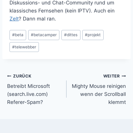
Diskussions- und Chat-Community rund um
klassisches Fernsehen (kein IPTV). Auch ein
Zelt
? Dann mal ran.
Schlagworte:
#
beta
#
betacamper
#
dittes
#
projekt
#
telewebber
Beitragsnavigation
ZURÜCK
WEITER
Betreibt Microsoft
Mighty Mouse reinigen
(search.live.com)
wenn der Scrollball
Referer-Spam?
klemmt