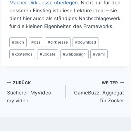
Macher Dirk Jesse überlegen
. Nicht nur für den
besseren Einstieg ist diese Lektüre ideal – sie
dient hier auch als ständiges Nachschlagewerk
für die kleinen Eigenheiten des Frameworks.
Schlagworte:
#
buch
#
css
#
dirk jesse
#
download
#
kostenlos
#
update
#
webdesign
#
yaml
Beitragsnavigation
ZURÜCK
WEITER
Sucherei: MyVideo –
GameBuzz: Aggregat
my video
für Zocker