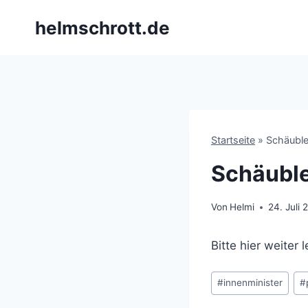
Zum
helmschrott.de
Inhalt
springen
Startseite
»
Schäuble
Schäuble
Von
Helmi
24. Juli
Bitte hier weiter
Schlagworte:
#
innenminister
#