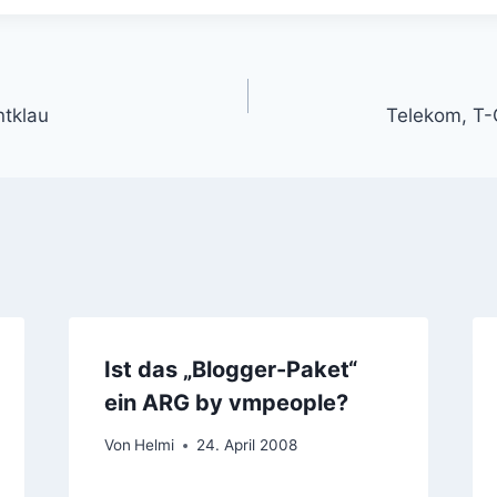
gation
tklau
Telekom, T
Ist das „Blogger-Paket“
ein ARG by vmpeople?
Von
Helmi
24. April 2008