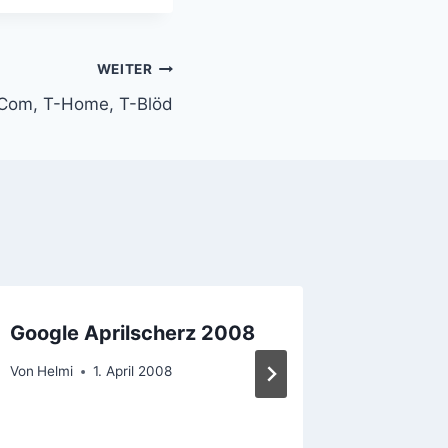
WEITER
-Com, T-Home, T-Blöd
Google Aprilscherz 2008
YouTub
vs Rev
Von
Helmi
1. April 2008
Von
Helmi