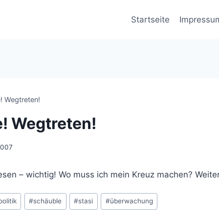
Startseite
Impressu
! Wegtreten!
! Wegtreten!
 2007
 lesen – wichtig! Wo muss ich mein Kreuz machen? Weite
politik
#
schäuble
#
stasi
#
überwachung