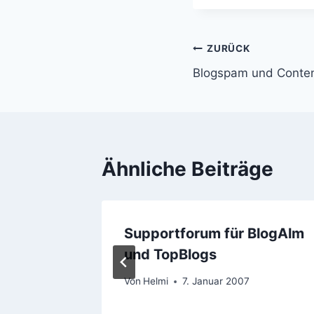
Beitragsnavi
ZURÜCK
Blogspam und Conten
Ähnliche Beiträge
Supportforum für BlogAlm
und TopBlogs
011
Von
Helmi
7. Januar 2007