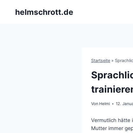
Zum
helmschrott.de
Inhalt
springen
Startseite
»
Sprachlic
Sprachli
trainiere
Von
Helmi
12. Janu
Vermutlich hätte 
Mutter immer gepr