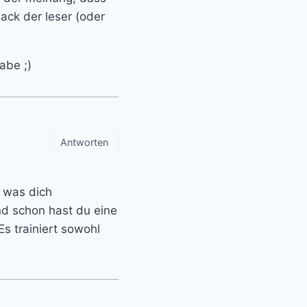
ack der leser (oder
abe ;)
Antworten
n was dich
nd schon hast du eine
s trainiert sowohl