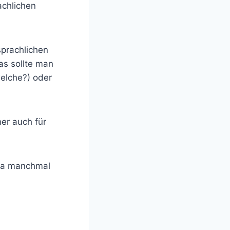
achlichen
sprachlichen
as sollte man
elche?) oder
ner auch für
 ja manchmal