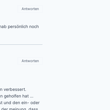
Antworten
 hab persönlich noch
Antworten
in verbessert.
en geholfen hat …
st und den ein- oder
h der meinung, dass