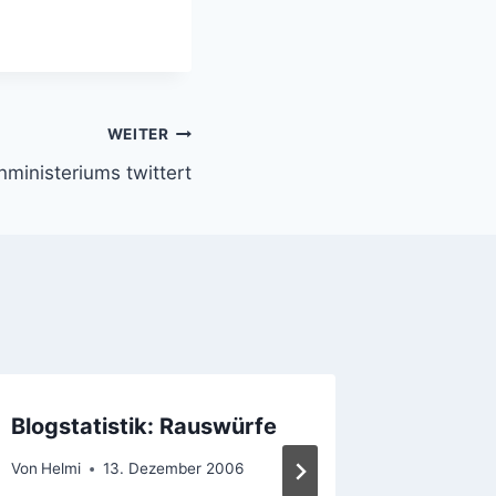
WEITER
ministeriums twittert
Blogstatistik: Rauswürfe
Provide
Von
Helmi
13. Dezember 2006
Von
Helmi