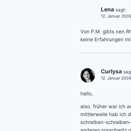
Lena
sagt:
12. Januar 2009
Von P.M. gibts nen Rh
keine Erfahrungen m
Curlysa
sag
12. Januar 200
hallo,
also. früher war ich 
mittlerweile hab ich
schreiben-schreiben-s
anderen sprachwitz od