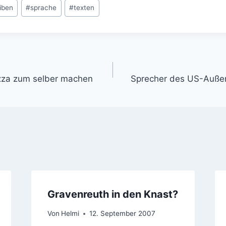
iben
#
sprache
#
texten
gation
izza zum selber machen
Sprecher des US-Außen
Gravenreuth in den Knast?
Von
Helmi
12. September 2007