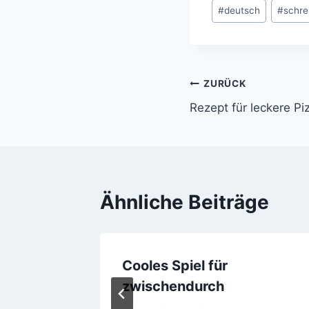
Schlagworte:
#
deutsch
#
schre
Beitragsnavi
ZURÜCK
Rezept für leckere P
Ähnliche Beiträge
n 6!
Cooles Spiel für
zwischendurch
006