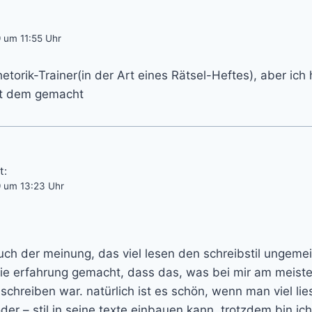
 um 11:55 Uhr
etorik-Trainer(in der Art eines Rätsel-Heftes), aber ich
it dem gemacht
t:
9 um 13:23 Uhr
auch der meinung, das viel lesen den schreibstil ungeme
 die erfahrung gemacht, dass das, was bei mir am meist
chreiben war. natürlich ist es schön, wenn man viel lie
er – stil in seine texte einbauen kann. trotzdem bin ic