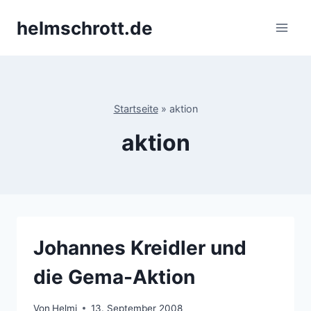
Zum
helmschrott.de
Inhalt
springen
Startseite
»
aktion
aktion
Johannes Kreidler und
die Gema-Aktion
Von
Helmi
13. September 2008