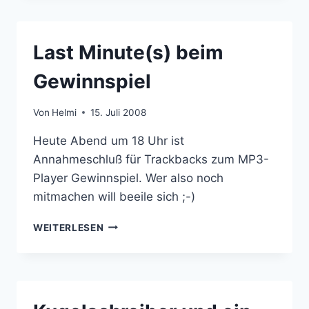
MP3/VIDEO-
PLAYERS
STEHT
Last Minute(s) beim
FEST
Gewinnspiel
Von
Helmi
15. Juli 2008
Heute Abend um 18 Uhr ist
Annahmeschluß für Trackbacks zum MP3-
Player Gewinnspiel. Wer also noch
mitmachen will beeile sich ;-)
LAST
WEITERLESEN
MINUTE(S)
BEIM
GEWINNSPIEL