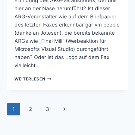
Erfindung des ARG-Veranstalters, der uns
hier an der Nase herumführt? Ist dieser
ARG-Veranstalter wie auf dem Briefpapier
des letzten Faxes erkennbar gar vm people
(danke an Jotesen), die bereits bekannte
ARGs wie „Final Mill“ (Werbeaktion für
Microsofts Visual Studio) durchgeführt
haben? Oder ist das Logo auf dem Fax
vielleicht…
IST
WEITERLESEN
DAS
„BLOGGER-
PAKET“
EIN
Seitennavigation
Nächste
1
2
3
ARG
BY
Seite
VMPEOPLE?