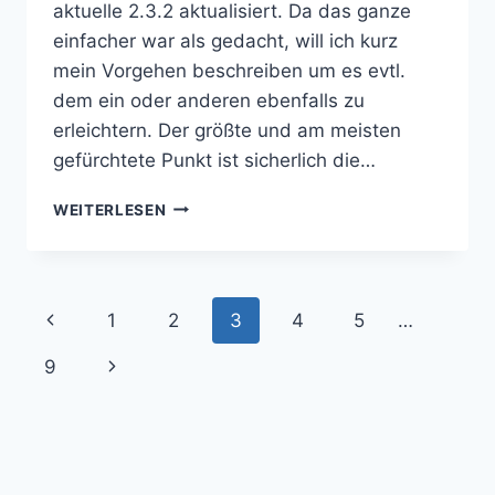
aktuelle 2.3.2 aktualisiert. Da das ganze
einfacher war als gedacht, will ich kurz
mein Vorgehen beschreiben um es evtl.
dem ein oder anderen ebenfalls zu
erleichtern. Der größte und am meisten
gefürchtete Punkt ist sicherlich die…
WORDPRESS
WEITERLESEN
2.3:
SORGENFREI
UPDATEN
Seitennavigation
Vorherige
1
2
3
4
5
…
Seite
Nächste
9
Seite