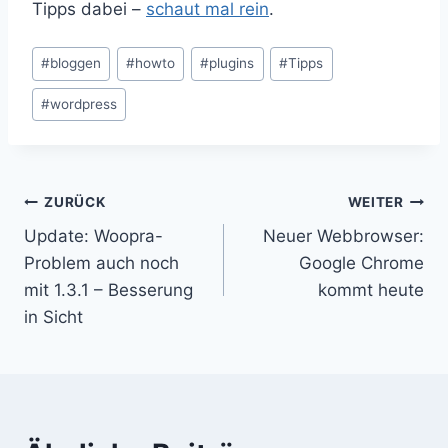
Tipps dabei –
schaut mal rein
.
Schlagworte:
#
bloggen
#
howto
#
plugins
#
Tipps
#
wordpress
Beitragsnavigation
ZURÜCK
WEITER
Update: Woopra-
Neuer Webbrowser:
Problem auch noch
Google Chrome
mit 1.3.1 – Besserung
kommt heute
in Sicht