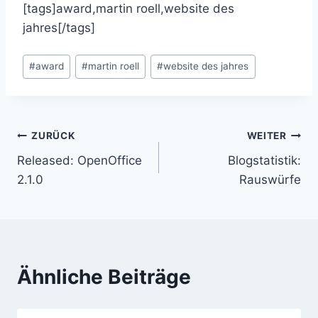
[tags]award,martin roell,website des
jahres[/tags]
Schlagworte:
#
award
#
martin roell
#
website des jahres
Beitragsnavigation
ZURÜCK
WEITER
Released: OpenOffice
Blogstatistik:
2.1.0
Rauswürfe
Ähnliche Beiträge