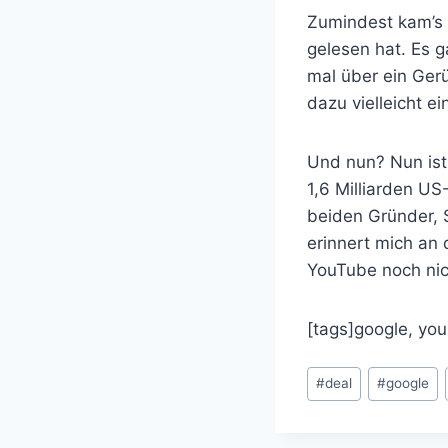
Zumindest kam’s 
gelesen hat. Es 
mal über ein Ger
dazu vielleicht e
Und nun? Nun ist 
1,6 Milliarden US
beiden Gründer, 
erinnert mich an 
YouTube noch nich
[tags]google, you
Schlagworte:
#
deal
#
google