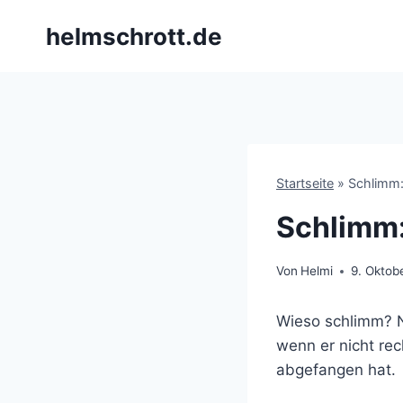
Zum
helmschrott.de
Inhalt
springen
Startseite
»
Schlimm:
Schlimm:
Von
Helmi
9. Oktob
Wieso schlimm? N
wenn er nicht rec
abgefangen hat.