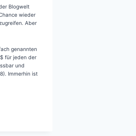
der Blogwelt
 Chance wieder
zugreifen. Aber
rfach genannten
 $ für jeden der
assbar und
). Immerhin ist