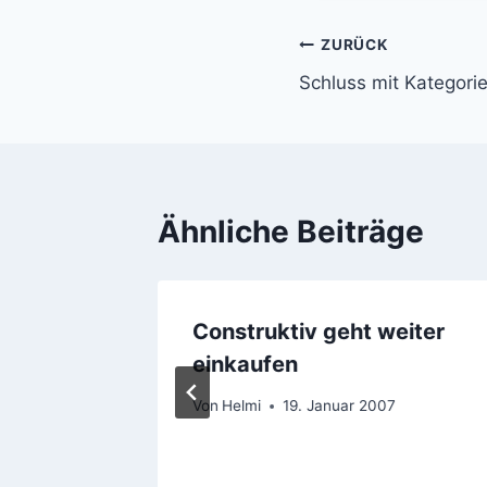
Beitragsnavi
ZURÜCK
Schluss mit Kategori
Ähnliche Beiträge
sst
Construktiv geht weiter
rten
einkaufen
Von
Helmi
19. Januar 2007