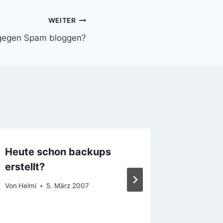
WEITER
gegen Spam bloggen?
Heute schon backups
web.de 
erstellt?
Networ
Von
Helmi
5. März 2007
Von
Helmi