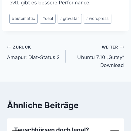
evtl. gibt es bessere Performance.
Schlagworte:
#
automattic
#
deal
#
gravatar
#
wordpress
Beitragsnavigation
ZURÜCK
WEITER
Amapur: Diät-Status 2
Ubuntu 7.10 „Gutsy“
Download
Ähnliche Beiträge
Tauschbörsen doch legal?