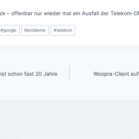
ck – offenbar nur wieder mal ein Ausfall der Telekom-D
#
google
#
probleme
#
telekom
gation
st schon fast 20 Jahre
Woopra-Client au