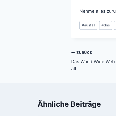
Nehme alles zurü
Schlagworte:
#
ausfall
#
dns
Beitragsnavi
ZURÜCK
Das World Wide Web i
alt
Ähnliche Beiträge