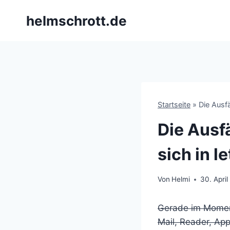
Zum
helmschrott.de
Inhalt
springen
Startseite
»
Die Ausfä
Die Ausf
sich in le
Von
Helmi
30. Apri
Gerade im Moment
Mail, Reader, App