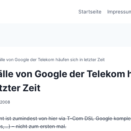
Startseite
Impressu
lle von Google der Telekom häufen sich in letzter Zeit
älle von Google der Telekom 
tzter Zeit
l 2008
 ist zumindest von hier via T-Com DSL Google komple
s,…) – nicht zum ersten mal.