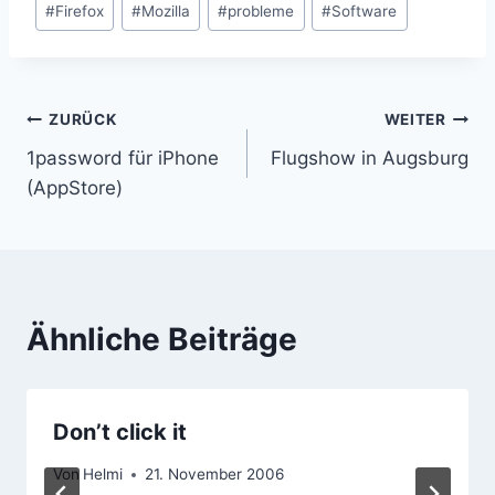
#
Firefox
#
Mozilla
#
probleme
#
Software
Beitragsnavigation
ZURÜCK
WEITER
1password für iPhone
Flugshow in Augsburg
(AppStore)
Ähnliche Beiträge
Don’t click it
Von
Helmi
21. November 2006