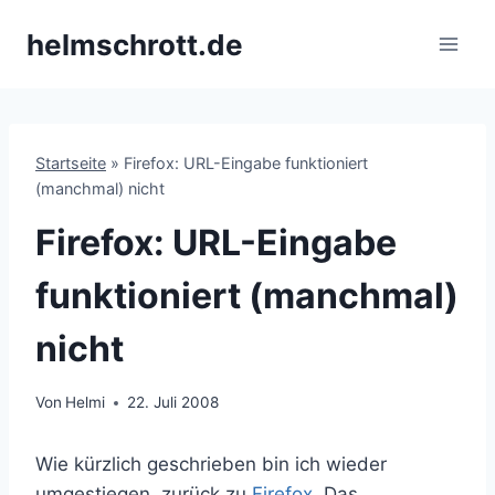
Zum
helmschrott.de
Inhalt
springen
Startseite
»
Firefox: URL-Eingabe funktioniert
(manchmal) nicht
Firefox: URL-Eingabe
funktioniert (manchmal)
nicht
Von
Helmi
22. Juli 2008
Wie kürzlich geschrieben bin ich wieder
umgestiegen, zurück zu
Firefox
. Das