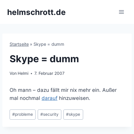
Zum
helmschrott.de
Inhalt
springen
Startseite
»
Skype = dumm
Skype = dumm
Von
Helmi
7. Februar 2007
Oh mann – dazu fällt mir nix mehr ein. Außer
mal nochmal
darauf
hinzuweisen.
Schlagworte:
#
probleme
#
security
#
skype