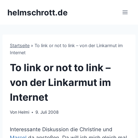
Zum
helmschrott.de
Inhalt
springen
Startseite
»
To link or not to link – von der Linkarmut im
Internet
To link or not to link –
von der Linkarmut im
Internet
Von
Helmi
9. Juli 2008
Interessante Diskussion die Christine und
Marcel
da anstoßen. Da will ich mich gleich mal