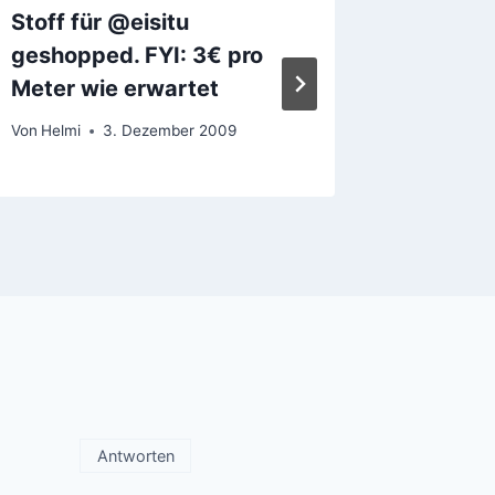
Stoff für @eisitu
Kommen
geshopped. FYI: 3€ pro
üble So
Meter wie erwartet
Von
Helmi
Von
Helmi
3. Dezember 2009
Antworten