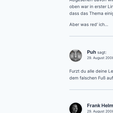
oben war in erster Li
dass das Thema einig
Aber was red‘ ich…
Puh
sagt:
29. August 200
Furzt du alle deine L
dem falschen Fuß au
Frank Helm
29. August 200