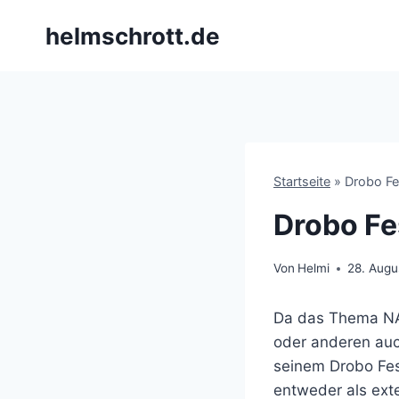
Zum
helmschrott.de
Inhalt
springen
Startseite
»
Drobo Fe
Drobo Fe
Von
Helmi
28. Augu
Da das Thema NAS/
oder anderen auc
seinem Drobo Fest
entweder als ext