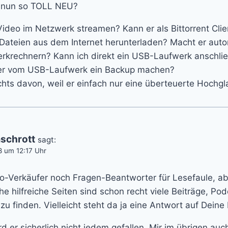
n nun so TOLL NEU?
ideo im Netzwerk streamen? Kann er als Bittorrent Clie
Dateien aus dem Internet herunterladen? Macht er aut
krechnern? Kann ich direkt ein USB-Laufwerk anschlie
er vom USB-Laufwerk ein Backup machen?
chts davon, weil er einfach nur eine überteuerte Hochgla
schrott
sagt:
8 um 12:17 Uhr
bo-Verkäufer noch Fragen-Beantworter für Lesefaule, ab
e hilfreiche Seiten sind schon recht viele Beiträge, Po
u finden. Vielleicht steht da ja eine Antwort auf Deine
er sicherlich nicht jedem gefallen. Mir im übrigen auch