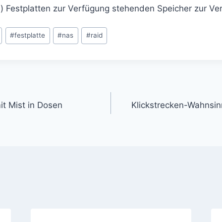
) Festplatten zur Verfügung stehenden Speicher zur Ver
#
festplatte
#
nas
#
raid
gation
mit Mist in Dosen
Klickstrecken-Wahnsinn