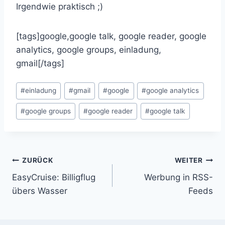
Irgendwie praktisch ;)
[tags]google,google talk, google reader, google
analytics, google groups, einladung,
gmail[/tags]
Schlagworte:
#
einladung
#
gmail
#
google
#
google analytics
#
google groups
#
google reader
#
google talk
Beitragsnavigation
ZURÜCK
WEITER
EasyCruise: Billigflug
Werbung in RSS-
übers Wasser
Feeds