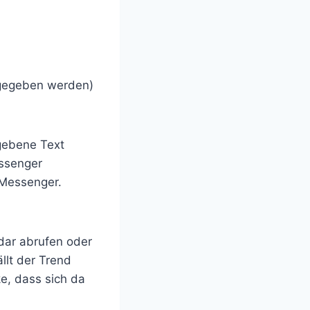
angegeben werden)
egebene Text
essenger
 Messenger.
dar abrufen oder
llt der Trend
e, dass sich da