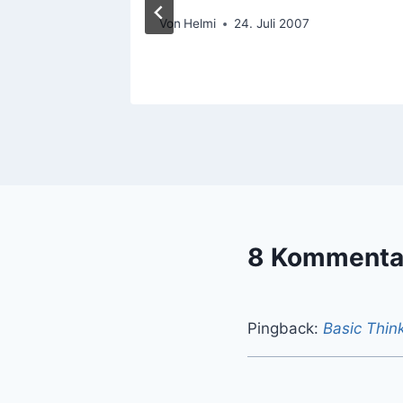
08
Von
Helmi
24. Juli 2007
8 Kommenta
Pingback:
Basic Thin