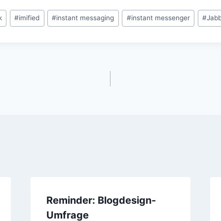
k
#
imified
#
instant messaging
#
instant messenger
#
Jab
gation
Reminder: Blogdesign-
Umfrage