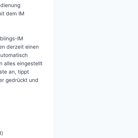
edienung
mit dem IM
eblings-IM
en derzeit einen
automatisch
alles eingestellt
te an, tippt
ter gedrückt und
d)