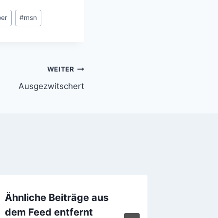
ber
#
msn
WEITER
Ausgezwitschert
Ähnliche Beiträge aus
Google 
dem Feed entfernt
Provide