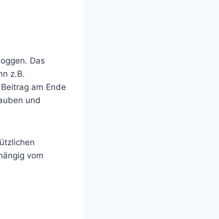
loggen. Das
nn z.B.
r Beitrag am Ende
hrauben und
ützlichen
bhängig vom