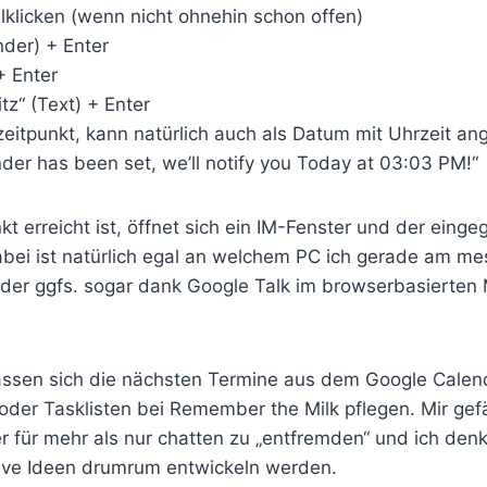
klicken (wenn nicht ohnehin schon offen)
nder) + Enter
+ Enter
itz“ (Text) + Enter
(zeitpunkt, kann natürlich auch als Datum mit Uhrzeit 
nder has been set, we’ll notify you Today at 03:03 PM!“
t erreicht ist, öffnet sich ein IM-Fenster und der eing
abei ist natürlich egal an welchem PC ich gerade am m
der ggfs. sogar dank Google Talk im browserbasierten
assen sich die nächsten Termine aus dem Google Calen
der Tasklisten bei Remember the Milk pflegen. Mir gefä
 für mehr als nur chatten zu „entfremden“ und ich denk
tive Ideen drumrum entwickeln werden.