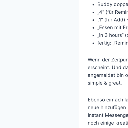
Buddy doppel
„4“ (für Remi
„1“ (für Add) 
„Essen mit Fr
„in 3 hours“ 
fertig: „Remi
Wenn der Zeitpunk
erscheint. Und d
angemeldet bin o
simple & great.
Ebenso einfach l
neue hinzufügen o
Instant Messenger
noch einige krea