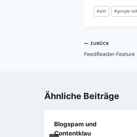
Schlagworte:
#
aim
#
google tal
Beitragsnavi
ZURÜCK
FeedReader-Feature
Ähnliche Beiträge
 nicht
Blogspam und
Contentklau