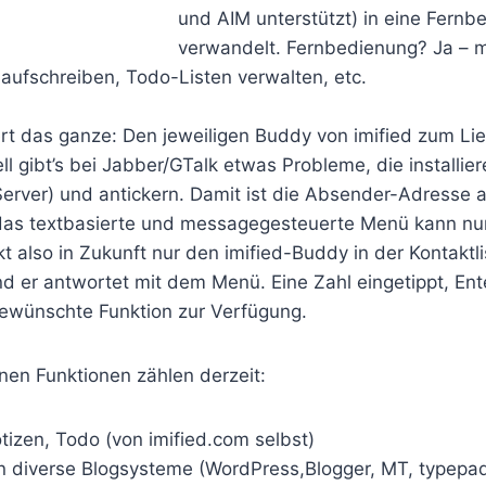
und AIM unterstützt) in eine Fernb
verwandelt. Fernbedienung? Ja – 
aufschreiben, Todo-Listen verwalten, etc.
ert das ganze: Den jeweiligen Buddy von imified zum Li
ll gibt’s bei Jabber/GTalk etwas Probleme, die installier
erver) und antickern. Damit ist die Absender-Adresse 
 das textbasierte und messagegesteuerte Menü kann nun 
t also in Zukunft nur den imified-Buddy in der Kontaktlis
nd er antwortet mit dem Menü. Eine Zahl eingetippt, En
gewünschte Funktion zur Verfügung.
en Funktionen zählen derzeit:
tizen, Todo (von imified.com selbst)
 diverse Blogsysteme (WordPress,Blogger, MT, typepa