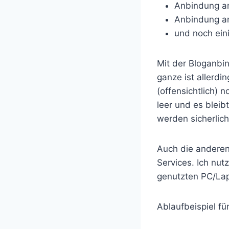
Anbindung a
Anbindung a
und noch ein
Mit der Bloganbi
ganze ist allerd
(offensichtlich) 
leer und es bleib
werden sicherlic
Auch die anderen 
Services. Ich nu
genutzten PC/Lapt
Ablaufbeispiel f