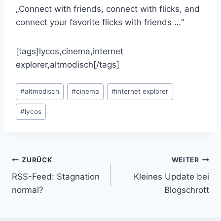
„Connect with friends, connect with flicks, and
connect your favorite flicks with friends …“
[tags]lycos,cinema,internet
explorer,altmodisch[/tags]
Schlagworte:
#
altmodisch
#
cinema
#
internet explorer
#
lycos
Beitragsnavigation
ZURÜCK
WEITER
RSS-Feed: Stagnation
Kleines Update bei
normal?
Blogschrott