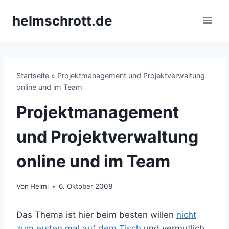
Zum
helmschrott.de
Inhalt
springen
Startseite
»
Projektmanagement und Projektverwaltung
online und im Team
Projektmanagement
und Projektverwaltung
online und im Team
Von
Helmi
6. Oktober 2008
Das Thema ist hier beim besten willen
nicht
zum ersten mal auf dem Tisch
und vermutlich