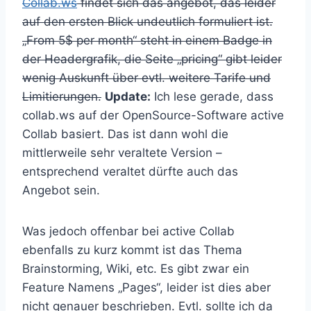
Collab.ws
findet sich das angebot, das leider
auf den ersten Blick undeutlich formuliert ist.
„From 5$ per month“ steht in einem Badge in
der Headergrafik, die Seite „pricing“ gibt leider
wenig Auskunft über evtl. weitere Tarife und
Limitierungen.
Update:
Ich lese gerade, dass
collab.ws auf der OpenSource-Software active
Collab basiert. Das ist dann wohl die
mittlerweile sehr veraltete Version –
entsprechend veraltet dürfte auch das
Angebot sein.
Was jedoch offenbar bei active Collab
ebenfalls zu kurz kommt ist das Thema
Brainstorming, Wiki, etc. Es gibt zwar ein
Feature Namens „Pages“, leider ist dies aber
nicht genauer beschrieben. Evtl. sollte ich da