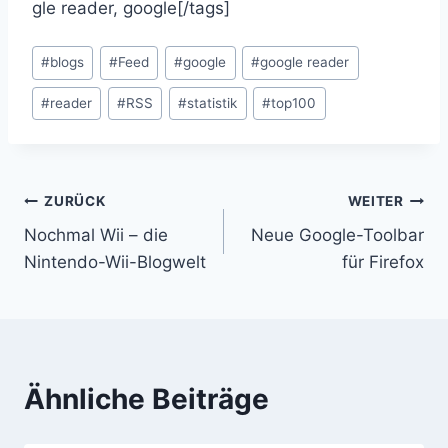
gle reader, google[/tags]
Schlagworte:
#
blogs
#
Feed
#
google
#
google reader
#
reader
#
RSS
#
statistik
#
top100
Beitragsnavigation
ZURÜCK
WEITER
Nochmal Wii – die
Neue Google-Toolbar
Nintendo-Wii-Blogwelt
für Firefox
Ähnliche Beiträge