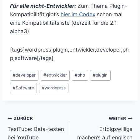
Für alle nicht-Entwickler:
Zum Thema Plugin-
Kompatibilität gibt’s
hier im Codex
schon mal
eine Kompatibilitätsliste (derzeit für die 2.1
alpha3)
[tags]wordpress,plugin,entwickler,developer,ph
p,software[/tags]
Schlagworte:
#
developer
#
entwickler
#
php
#
plugin
#
Software
#
wordpress
Beitragsnavigation
ZURÜCK
WEITER
TestTube: Beta-testen
Erfolgswillige
bei YouTube
machen’s auf englisch