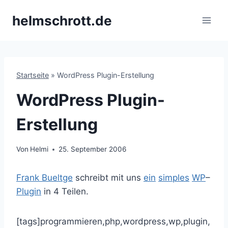
Zum
helmschrott.de
Inhalt
springen
Startseite
»
WordPress Plugin-Erstellung
WordPress Plugin-
Erstellung
Von
Helmi
25. September 2006
Frank Bueltge
schreibt mit uns
ein
simples
WP
–
Plugin
in 4 Teilen.
[tags]programmieren,php,wordpress,wp,plugin,