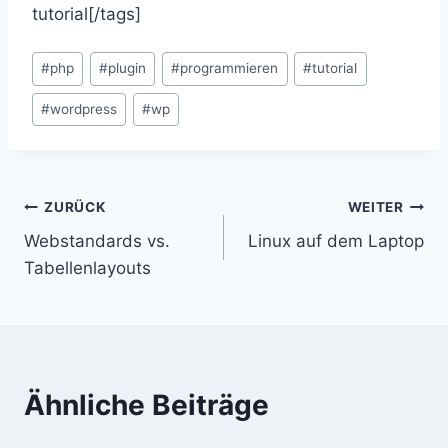
tutorial[/tags]
Schlagworte:
#
php
#
plugin
#
programmieren
#
tutorial
#
wordpress
#
wp
Beitragsnavigation
ZURÜCK
WEITER
Webstandards vs.
Linux auf dem Laptop
Tabellenlayouts
Ähnliche Beiträge